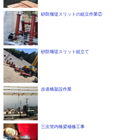
砂防堰堤スリットの組立作業②
砂防堰堤スリット組立て
歩道橋架設作業
三次管内橋梁補修工事