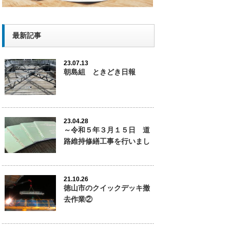
最新記事
23.07.13
朝島組 ときどき日報
23.04.28
～令和５年３月１５日 道
路維持修繕工事を行いまし
た。
21.10.26
徳山市のクイックデッキ撤
去作業②