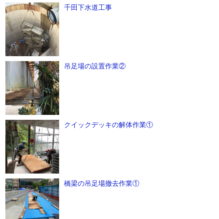
千田下水道工事
吊足場の設置作業②
クイックデッキの解体作業①
橋梁の吊足場撤去作業①