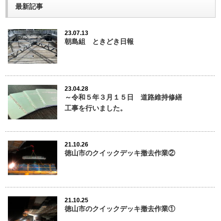
最新記事
23.07.13
朝島組 ときどき日報
23.04.28
～令和５年３月１５日 道路維持修繕
工事を行いました。
21.10.26
徳山市のクイックデッキ撤去作業②
21.10.25
徳山市のクイックデッキ撤去作業①