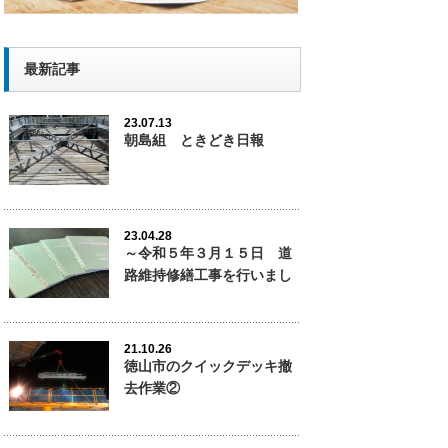
最新記事
23.07.13
朝島組 ときどき日報
23.04.28
～令和５年３月１５日 道
路維持修繕工事を行いまし
た。
21.10.26
徳山市のクイックデッキ撤
去作業②