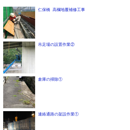
仁保橋 高欄地覆補修工事
吊足場の設置作業②
倉庫の掃除①
連絡通路の架設作業①