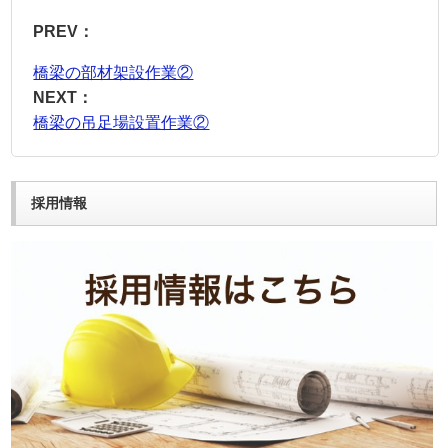
PREV：
橋梁の部材架設作業②
NEXT：
橋梁の吊足場設置作業②
採用情報