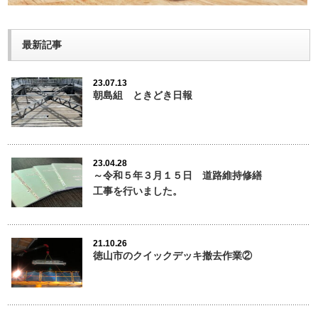
最新記事
23.07.13
朝島組 ときどき日報
23.04.28
～令和５年３月１５日 道路維持修繕
工事を行いました。
21.10.26
徳山市のクイックデッキ撤去作業②