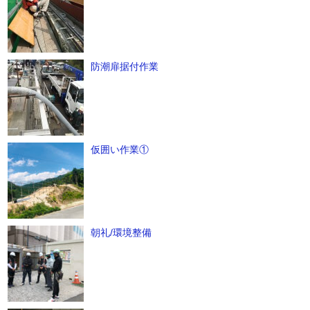
防潮扉据付作業
仮囲い作業①
朝礼/環境整備