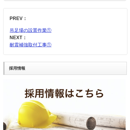
PREV：
吊足場の設置作業①
NEXT：
耐震補強取付工事①
採用情報