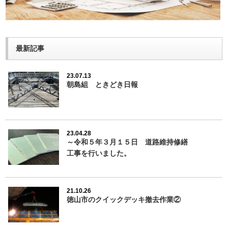
最新記事
23.07.13
朝島組 ときどき日報
23.04.28
～令和５年３月１５日 道路維持修繕
工事を行いました。
21.10.26
徳山市のクイックデッキ撤去作業②