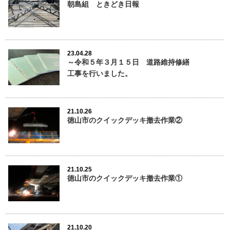
朝島組 ときどき日報
23.04.28
～令和５年３月１５日 道路維持修繕
工事を行いました。
21.10.26
徳山市のクイックデッキ撤去作業②
21.10.25
徳山市のクイックデッキ撤去作業①
21.10.20