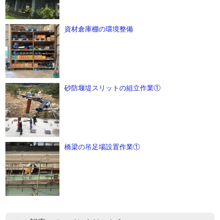
資材倉庫棚の環境整備
砂防堰堤スリットの組立作業①
橋梁の吊足場設置作業①