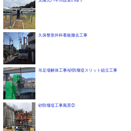
太陽光パネル設置の様子
久保整形外科看板撤去工事
吊足場解体工事/砂防堰堤スリット組立工事
砂防堰堤工事風景②