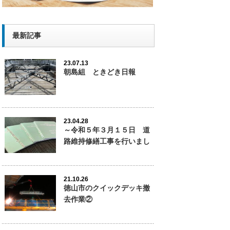
最新記事
23.07.13
朝島組 ときどき日報
23.04.28
～令和５年３月１５日 道
路維持修繕工事を行いまし
た。
21.10.26
徳山市のクイックデッキ撤
去作業②