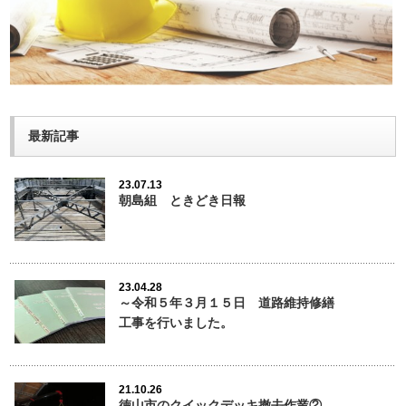
最新記事
23.07.13
朝島組 ときどき日報
23.04.28
～令和５年３月１５日 道路維持修繕
工事を行いました。
21.10.26
徳山市のクイックデッキ撤去作業②