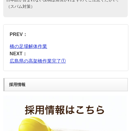
（スパム対策）
PREV：
橋の足場解体作業
NEXT：
広島県の高架橋作業完了①
採用情報