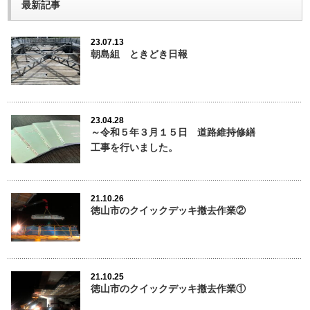
最新記事
23.07.13
朝島組 ときどき日報
23.04.28
～令和５年３月１５日 道路維持修繕
工事を行いました。
21.10.26
徳山市のクイックデッキ撤去作業②
21.10.25
徳山市のクイックデッキ撤去作業①