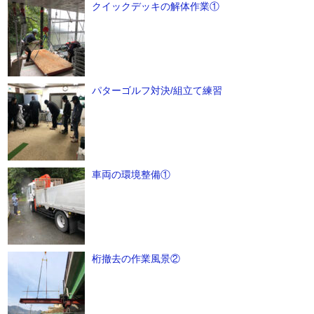
クイックデッキの解体作業①
パターゴルフ対決/組立て練習
車両の環境整備①
桁撤去の作業風景②