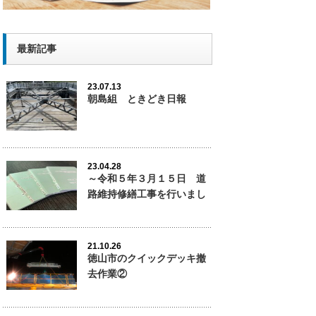
最新記事
23.07.13
朝島組 ときどき日報
23.04.28
～令和５年３月１５日 道
路維持修繕工事を行いまし
た。
21.10.26
徳山市のクイックデッキ撤
去作業②