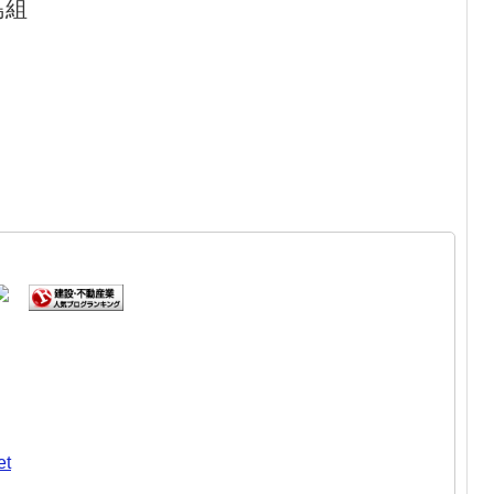
島組
et