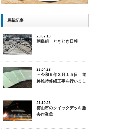
最新記事
23.07.13
朝島組 ときどき日報
23.04.28
～令和５年３月１５日 道
路維持修繕工事を行いまし
た。
21.10.26
徳山市のクイックデッキ撤
去作業②