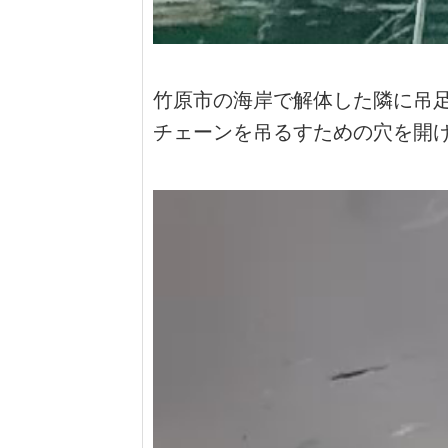
竹原市の海岸で解体した隣に吊
チェーンを吊るすための穴を開