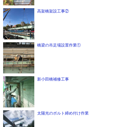
高架橋架設工事②
橋梁の吊足場設置作業①
新小田橋補修工事
太陽光のボルト締め付け作業