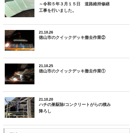
～令和５年３月１５日 道路維持修繕
工事を行いました。
21.10.26
徳山市のクイックデッキ撤去作業②
21.10.25
徳山市のクイックデッキ撤去作業①
21.10.20
ハチの巣駆除/コンクリートがらの積み
降ろし